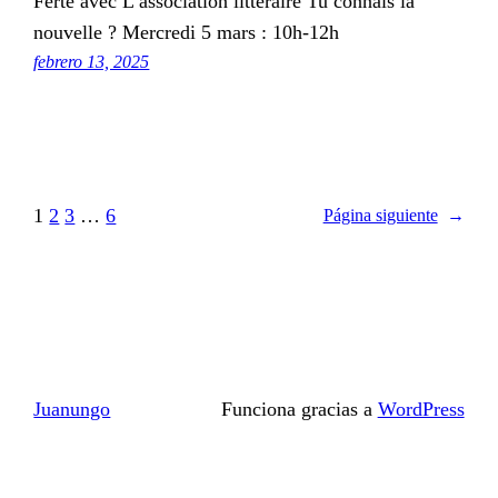
Ferté avec L’association litteraire Tu connais la
nouvelle ? Mercredi 5 mars : 10h-12h
febrero 13, 2025
1
2
3
…
6
Página siguiente
→
Juanungo
Funciona gracias a
WordPress